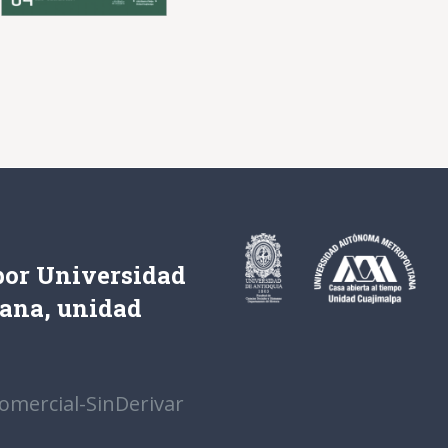
por Universidad
tana, unidad
omercial-SinDerivar