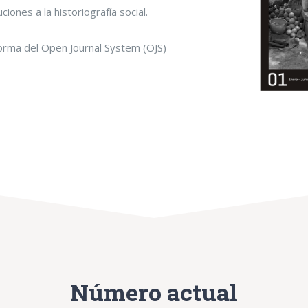
ones a la historiografía social.
forma del Open Journal System (OJS)
Número actual