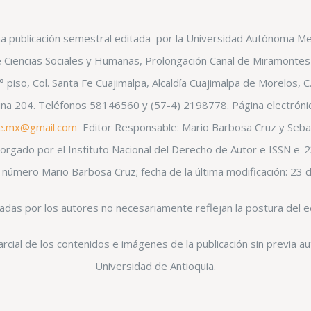
a publicación semestral editada por la Universidad Autónoma Metr
e Ciencias Sociales y Humanas, Prolongación Canal de Miramontes 3
piso, Col. Santa Fe Cuajimalpa, Alcaldía Cuajimalpa de Morelos, 
icina 204. Teléfonos 58146560 y (57-4) 2198778. Página electrón
e.mx@gmail.com
Editor Responsable: Mario Barbosa Cruz y Seba
gado por el Instituto Nacional del Derecho de Autor e ISSN e-2
e número Mario Barbosa Cruz; fecha de la última modificación: 23 
das por los autores no necesariamente reflejan la postura del edi
rcial de los contenidos e imágenes de la publicación sin previa a
Universidad de Antioquia.