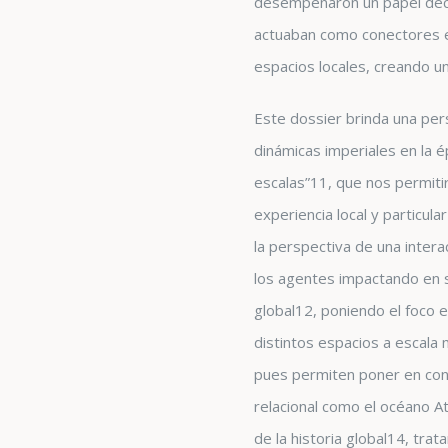
desempeñaron un papel de
actuaban como conectores es
espacios locales, creando un
Este dossier brinda una per
dinámicas imperiales en la
escalas”
11
, que nos permiti
experiencia local y particul
la perspectiva de una intera
los agentes impactando en su
global
12
, poniendo el foco 
distintos espacios a escala
pues permiten poner en cont
relacional como el océano At
de la historia global
14
, trat