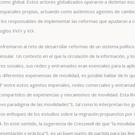
l como global. Estos actores globalizados operaron a distintas esca
o espaciales propias, actuando como auténticos agentes de cambi
n los responsables de implementar las reformas que ayudaron a c
siglos XVIII y XIX.
nfrentaron al reto de desarrollar reformas de un sistema político
peninsular. Un contexto en el que la circulación de la información, y 
res sociales, sus redes y entramados eran esenciales para la aplic
 diferentes experiencias de movilidad, es posible hablar de lo q
d” entre estos agentes imperiales, redes comerciales y entramado
 compartidos de experiencias y mecanismos de movilidad. Esta lín
evo paradigma de las movilidades”
3
, tal como lo interpretan los 
vos enfoques de los estudios sobre la migración propuestos por 
4
. En este sentido, la sugerencia de Cresswell de que “la movil
sentación y práctica”
5
, es un buen punto de partida para las líne