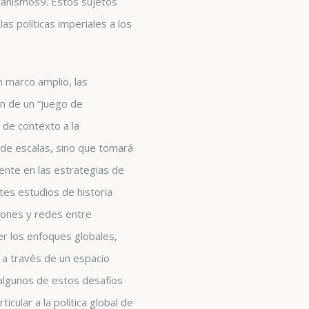
canismos
9
. Estos sujetos
s políticas imperiales a los
 marco amplio, las
ón de un “juego de
 de contexto a la
o de escalas, sino que tomará
mente en las estrategias de
tes estudios de historia
iones y redes entre
er los enfoques globales,
 a través de un espacio
algunos de estos desafíos
cular a la política global de