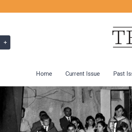
Skip
to
content
Toggle
Sliding
Bar
Area
Home
Current Issue
Past I