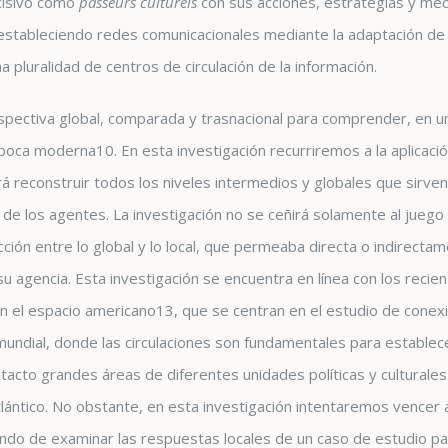
cisivo como
passeurs culturels
con sus acciones, estrategias y me
tableciendo redes comunicacionales mediante la adaptación de la
a pluralidad de centros de circulación de la información.
spectiva global, comparada y trasnacional para comprender, en un
 época moderna
10
. En esta investigación recurriremos a la aplicaci
rá reconstruir todos los niveles intermedios y globales que sirven
ar de los agentes. La investigación no se ceñirá solamente al jueg
cción entre lo global y lo local, que permeaba directa o indirecta
 agencia. Esta investigación se encuentra en línea con los recien
en el espacio americano
13
,
que se centran en el estudio de conex
 mundial, donde las circulaciones son fundamentales para establec
acto grandes áreas de diferentes unidades políticas y culturales
lántico.
No obstante, en esta investigación intentaremos vencer 
ando de examinar las respuestas locales de un caso de estudio parti