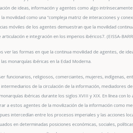
ulación de ideas, información y agentes como algo intrínsecamente
 la movilidad como una “compleja matriz de interacciones y conexi
ncias móviles de los agentes demuestran que la movilidad continu
rticulación e integración en los imperios ibéricos
7
. (EISSA-BAR
 ver las formas en que la continua movilidad de agentes, de idea
de las monarquías ibéricas en la Edad Moderna.
r funcionarios, religiosos, comerciantes, mujeres, indígenas, en
 intermediarios de la circulación de la información, mediadores de 
monarquías ibéricas durante los siglos XVIII y XIX. En línea con 
ar a estos agentes de la movilización de la información como m
 pues intercedían entre los procesos imperiales y las acciones loc
uados en determinadas posiciones económicas, sociales, políticas 