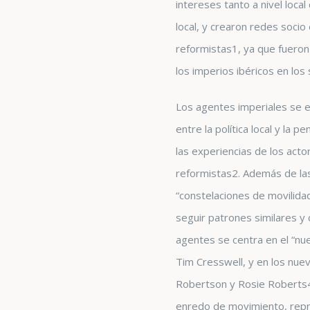
intereses tanto a nivel loca
local, y crearon redes soci
reformistas
1
, ya que fuero
los imperios ibéricos en los 
Los agentes imperiales se e
entre la política local y la 
las experiencias de los acto
reformistas
2
. Además de las
“constelaciones de movilida
seguir patrones similares y
agentes se centra en el “nu
Tim Cresswell, y en los nue
Robertson y Rosie Roberts
enredo de movimiento, repre