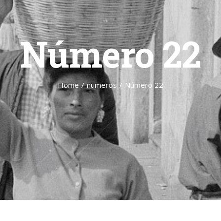
Número 22
Home
/
numeros
/
Número 22