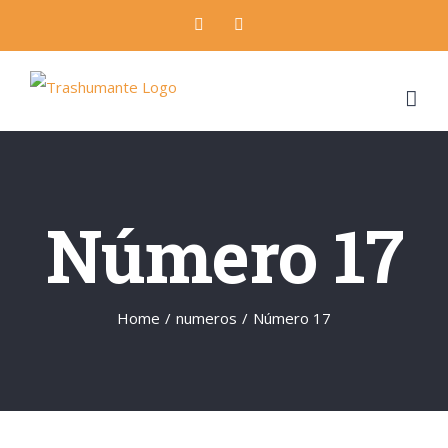
Skip
Facebook
Twitter
to
content
Número 17
Home
/
numeros
/
Número 17