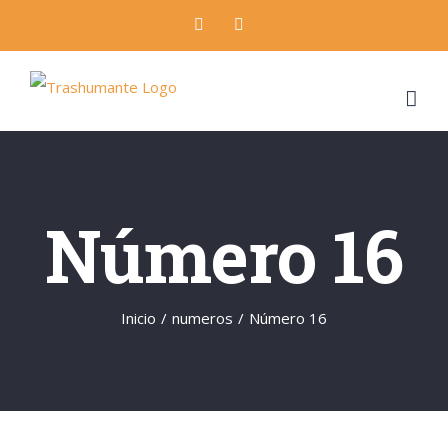
Skip
Facebook
Twitter
to
content
Número 16
Inicio
/
numeros
/
Número 16