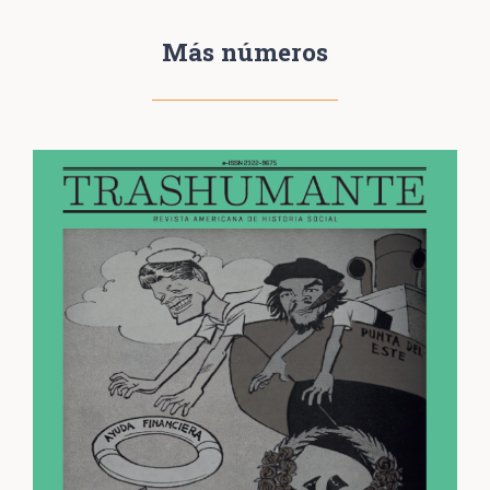
Más números
Reseñas
137
Historia social del fútbol, del amateurismo a la profesionalización.
Frydenberg, Julio.
Buenos
Aires: Siglo XXI Editores, 2011, 304 pp.
Carlos Fernando López de la Torre
140
Profetas del pasado. Quince voces de la historiografía sobre
Domínguez Michael, Cristopher.
México.
México: Universidad Autónoma de Nuevo León / Consejo Nacional para la Cultura y las
Artes / Ediciones Era, 2011, 411 pp.
Adrián Gerardo Rodríguez Sánchez
144
Modelo de lectura del constitucionalismo provincial hispanoamericano.
Botero Bernal, Andrés.
Medellín: Sello Editorial Universidad de Medellín, 2010, 395 pp.
Daniel E. Flórez Muñoz
149
Política editorial